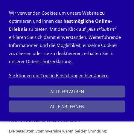
Wir verwenden Cookies um unsere Website zu
optimieren und Ihnen das
bestmögliche Online-
Erlebnis
zu bieten. Mit dem Klick auf
„Alle erlauben“
Satzung
erklären Sie sich damit einverstanden. Weiterführende
Informationen und die Möglichkeit, einzelne Cookies
zuzulassen oder sie zu deaktivieren, erhalten Sie in
Satzung des Juniorenfördervereins Ohmtal
unserer Datenschutzerklärung.
Homberg Stand 08.10.2022
Sie können die Cookie-Einstellungen hier ändern
Präambel
Der Juniorenförderverein wurde in der Gründungsversammlung
ALLE ERLAUBEN
am 22.04.2012 im Sportheim des SV Nieder-Ofleiden
gegründet. Der Juniorenförderverein übernimmt ab der Saison
ALLE ABLEHNEN
2012/2013 die Aufgabe der Förderung des Jugendfussballs und
wird von den Stammvereinen getragen.
Die beteiligten Stammvereine waren bei der Gründung: